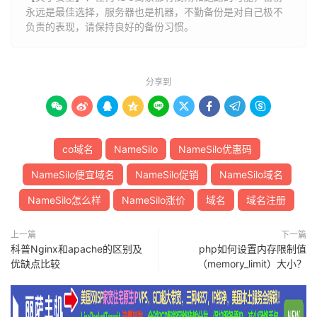
永远是最佳选择，服务器也是机器，不勤备份是对自己极不
负责的表现，请保持良好的备份习惯。
分享到









co域名
NameSilo
NameSilo优惠码
NameSilo便宜域名
NameSilo促销
NameSilo域名
NameSilo怎么样
NameSilo涨价
域名
域名注册
上一篇
下一篇
科普Nginx和apache的区别及
php如何设置内存限制值
优缺点比较
（memory_limit）大小？