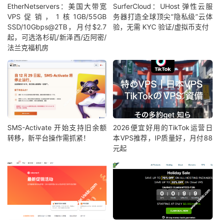
EtherNetservers：美国大带宽
SurferCloud：UHost 弹性云服
VPS促销，1核1GB/55GB
务器打造全球顶尖“隐私级”云体
SSD/10Gbps@2TB，月付$2.7
验，无需 KYC 验证/虚拟币支付
起，可选洛杉矶/新泽西/迈阿密/
法兰克福机房
SMS-Activate 开始支持旧余额
2026便宜好用的TikTok运营日
转移，新平台操作需抓紧！
本VPS推荐，IP质量好，月付88
元起