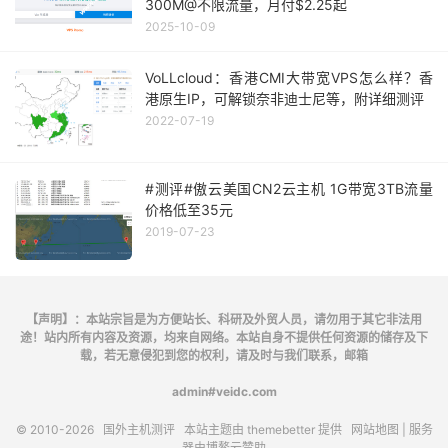
300M@不限流量，月付$2.25起
2025-10-09
VoLLcloud：香港CMI大带宽VPS怎么样？香
港原生IP，可解锁奈非迪士尼等，附详细测评
2022-07-19
#测评#傲云美国CN2云主机 1G带宽3TB流量
价格低至35元
2019-07-23
【声明】：本站宗旨是为方便站长、科研及外贸人员，请勿用于其它非法用
途！站内所有内容及资源，均来自网络。本站自身不提供任何资源的储存及下
载，若无意侵犯到您的权利，请及时与我们联系，邮箱
admin#veidc.com
© 2010-2026
国外主机测评
本站主题由
themebetter
提供
网站地图
| 服务
器由
博鳌云
赞助