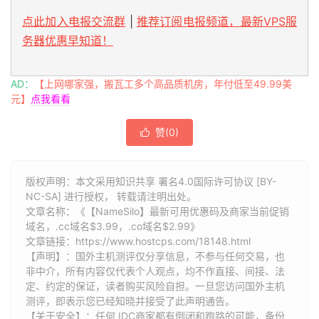
点此加入电报交流群
|
推荐订阅电报频道，最新VPS服
务器优惠早知道！
AD：
【上网哪家强，搬瓦工多个高品质机房，年付低至49.99美
元】
点我看看
赞(
0
)

版权声明：本文采用知识共享 署名4.0国际许可协议 [BY-
NC-SA] 进行授权， 转载请注明出处。
文章名称：《【NameSilo】最新可用优惠码及商家当前促销
域名，.cc域名$3.99，.co域名$2.99》
文章链接：
https://www.hostcps.com/18148.html
【声明】：国外主机测评仅分享信息，不参与任何交易，也
非中介，所有内容仅代表个人观点，均不作直接、间接、法
定、约定的保证，读者购买风险自担。一旦您访问国外主机
测评，即表示您已经知晓并接受了此声明通告。
【关于安全】：任何 IDC商家都有倒闭和跑路的可能，备份