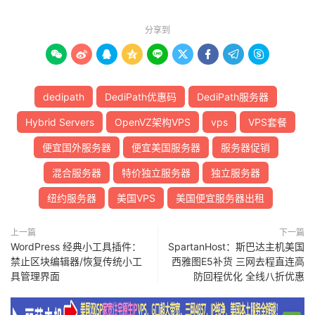
分享到









dedipath
DediPath优惠码
DediPath服务器
Hybrid Servers
OpenVZ架构VPS
vps
VPS套餐
便宜国外服务器
便宜美国服务器
服务器促销
混合服务器
特价独立服务器
独立服务器
纽约服务器
美国VPS
美国便宜服务器出租
上一篇
下一篇
WordPress 经典小工具插件：
SpartanHost：斯巴达主机美国
禁止区块编辑器/恢复传统小工
西雅图E5补货 三网去程直连高
具管理界面
防回程优化 全线八折优惠