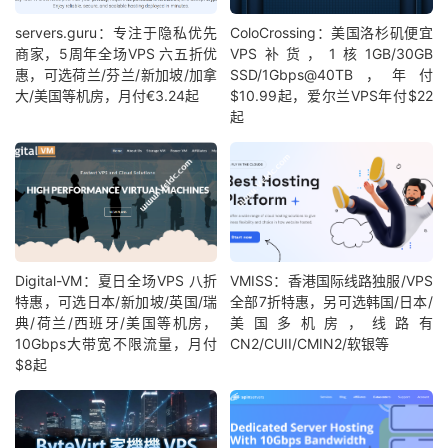
servers.guru：专注于隐私优先
ColoCrossing：美国洛杉矶便宜
商家，5周年全场VPS 六五折优
VPS补货，1核1GB/30GB
惠，可选荷兰/芬兰/新加坡/加拿
SSD/1Gbps@40TB，年付
大/美国等机房，月付€3.24起
$10.99起，爱尔兰VPS年付$22
起
Digital-VM：夏日全场VPS 八折
VMISS：香港国际线路独服/VPS
特惠，可选日本/新加坡/英国/瑞
全部7折特惠，另可选韩国/日本/
典/荷兰/西班牙/美国等机房，
美国多机房，线路有
10Gbps大带宽不限流量，月付
CN2/CUII/CMIN2/软银等
$8起