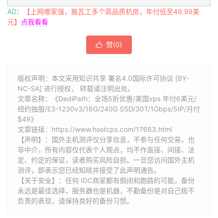
AD：
【上网哪家强，搬瓦工多个高品质机房，年付低至49.99美
元】
点我看看
赞(
0
)

版权声明：本文采用知识共享 署名4.0国际许可协议 [BY-
NC-SA] 进行授权， 转载请注明出处。
文章名称：《DediPath：全场5折优惠/美国vps 年付6美元/
纽约独服/E3-1230v3/16G/240G SSD/30T/1Gbps/5IP/月付
$49》
文章链接：
https://www.hostcps.com/17663.html
【声明】：国外主机测评仅分享信息，不参与任何交易，也
非中介，所有内容仅代表个人观点，均不作直接、间接、法
定、约定的保证，读者购买风险自担。一旦您访问国外主机
测评，即表示您已经知晓并接受了此声明通告。
【关于安全】：任何 IDC商家都有倒闭和跑路的可能，备份
永远是最佳选择，服务器也是机器，不勤备份是对自己极不
负责的表现，请保持良好的备份习惯。