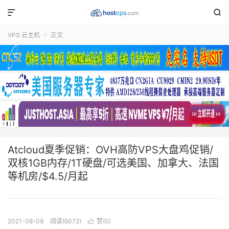


VPS·云主机
正文

Atcloud夏季促销：OVH高防VPS大盘鸡促销/
双核1GB内存/1T硬盘/可选美国、加拿大、法国
等机房/$4.5/月起
2021-08-09
阅读(6072)
赞(
0
)
