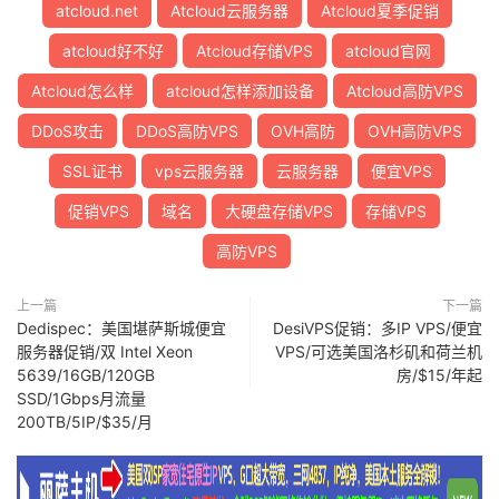
atcloud.net
Atcloud云服务器
Atcloud夏季促销
atcloud好不好
Atcloud存储VPS
atcloud官网
Atcloud怎么样
atcloud怎样添加设备
Atcloud高防VPS
DDoS攻击
DDoS高防VPS
OVH高防
OVH高防VPS
SSL证书
vps云服务器
云服务器
便宜VPS
促销VPS
域名
大硬盘存储VPS
存储VPS
高防VPS
上一篇
下一篇
Dedispec：美国堪萨斯城便宜
DesiVPS促销：多IP VPS/便宜
服务器促销/双 Intel Xeon
VPS/可选美国洛杉矶和荷兰机
5639/16GB/120GB
房/$15/年起
SSD/1Gbps月流量
200TB/5IP/$35/月