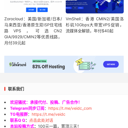
Zorocloud：美国/新加坡/日本/
VmShell：香港 CMIN2/美国洛
马来西亚/香港原生双ISP住宅线
杉矶10Gbps大带宽VPS促销，
路VPS，可选CN2
流媒体全解锁，年付$40起
GIA/9929/CMIN2等优质线路，
月付39元起
联系我们
欢迎骚扰：承接代付、投稿、广告合作！
Telegram同步订阅
：
https://t.me/veidc_com
TG电报群
：
https://t.me/veidc
联系Q Q
：
点击此处对话
本站投稿方式
：
100元一篇，置顶三天！