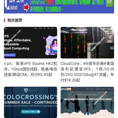
相关推荐
v.ps：香港VPS Equinix HK2机
CloudCone：#9周年庆典#美国
房，1Gbps国际线路，联通/电信
洛杉矶便宜VPS，1核/1G内
绕美/移动CMI，月付€6.95起
存/25G SSD/1Gbs@4T流量，年
付$18.29起