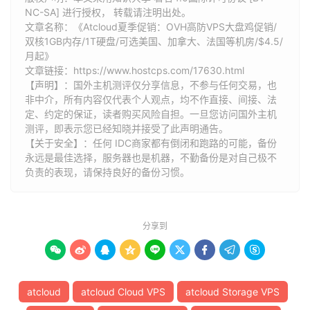
NC-SA] 进行授权， 转载请注明出处。
文章名称：《Atcloud夏季促销：OVH高防VPS大盘鸡促销/
双核1GB内存/1T硬盘/可选美国、加拿大、法国等机房/$4.5/
月起》
文章链接：
https://www.hostcps.com/17630.html
【声明】：国外主机测评仅分享信息，不参与任何交易，也
非中介，所有内容仅代表个人观点，均不作直接、间接、法
定、约定的保证，读者购买风险自担。一旦您访问国外主机
测评，即表示您已经知晓并接受了此声明通告。
【关于安全】：任何 IDC商家都有倒闭和跑路的可能，备份
永远是最佳选择，服务器也是机器，不勤备份是对自己极不
负责的表现，请保持良好的备份习惯。
分享到









atcloud
atcloud Cloud VPS
atcloud Storage VPS