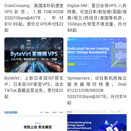
ColoCrossing：美国洛杉矶便宜
Digital-VM：夏日全场VPS 八折
VPS补货，1核1GB/30GB
特惠，可选日本/新加坡/英国/瑞
SSD/1Gbps@40TB，年付
典/荷兰/西班牙/美国等机房，
$10.99起，爱尔兰VPS年付$22
10Gbps大带宽不限流量，月付
起
$8起
ByteVirt：上新日本双ISP原生
Spinservers：达拉斯机房独立
IP，日本双ISP家宽VPS，适合
服务器限时特惠，Gold
TikTok直播运营业务，季付$25
6122/32GB/960GB
起
SSD/10Gbps@30TB，月付$74
起