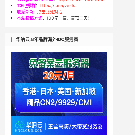
TG电报群
：
https://t.me/veidc
联系Q Q
：
点击此处对话
本站投稿方式
：
100元一篇，置顶三天！
华纳云,8年品牌海外IDC服务商