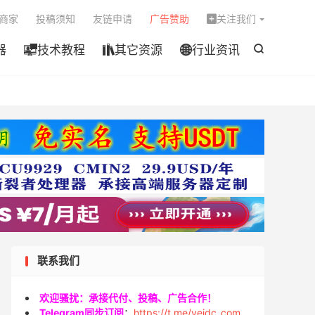

商家
投稿须知
友链申请
广告赞助
关注我们

器
技术教程
其它资源
行业资讯




联系我们
欢迎骚扰：承接代付、投稿、广告合作！
Telegram同步订阅
：
https://t.me/veidc_com