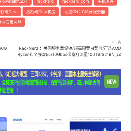
dPowerall怎么样
racknerd
racknerd.com
主机测评
杉矶Cera
洛杉矶Cera机房
香港CN2 GIA云服务器
香港云服务器
下一篇
60G
RackNerd ：美国服务器促销/超高配置白菜价/可选AMD
Ryzen和至强双E5/10Gbps带宽月流量100TB/$219/月起