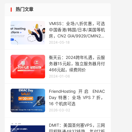
热门文章
VMISS：全场八折优惠，可选
中国香港/韩国/日本/美国等机
房，CN2 GIA/9929/CMIN2线
路，月付21元起
2024-05-18
衡天云：2024跨年礼遇，云服
务器15元起，独立服务器月付
466元起，续费同价
2024-01-06
FriendHosting 开启 ENIAC
Day 特惠：全场 VPS 7 折，
16 个机房可选
2026-03-02
DMIT：美国圣何塞VPS，三网
回程联通4837线路，年付7折