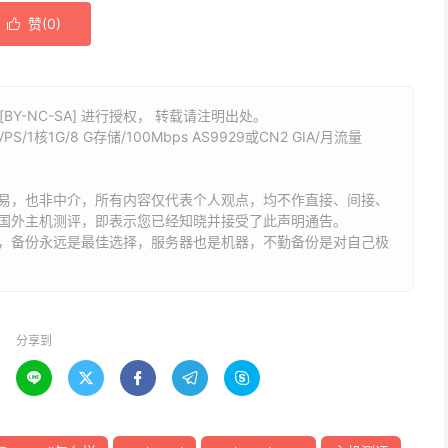
赞(
0
)

BY-NC-SA] 进行授权， 转载请注明出处。
/1核1G/8 G存储/100Mbps AS9929或CN2 GIA/月流量
易，也非中介，所有内容仅代表个人观点，均不作直接、间接、
国外主机测评，即表示您已经知晓并接受了此声明通告。
能，备份永远是最佳选择，服务器也是机器，不勤备份是对自己极
分享到




