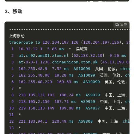
----------------------------------------------------
9
210.78
.
19.70
197.01
 ms  
*
中国,
四川,
成都,
 chin
10
219.158
.
45.97
196.17
 ms  AS4837  
中国,
四川,
成都
3、移动
11
219.158
.
109.13
197.80
 ms  AS4837  
中国,
四川,
成
12
119.6
.
197.174
196.72
 ms  AS4837  
中国,
四川,
成都
复制
复制
复制



13
----------------------------------------------------
119.7
.
220.226
191.83
 ms  AS4837  
中国,
四川,
成都
14
上海移动
119.6
.
6.6
196.51
 ms  AS4837  
中国,
四川,
成都,
 ch
traceroute to 
120.204
.
197.126
(
120.204
.
197.126
),
30
 
----------------------------------------------------
1
10.92
.
12.1
5.85
 ms  
*
局域网
2
  a1
.
cr02
.
ams01
.
xtom
.
nl 
(
62.133
.
32.10
)
0.56
 ms  A
3
  et
-
0
-
0
-
1.1236
.
chinaunicom
.
xtom
.
uk 
(
45.13
.
198.64
)
4
162.255
.
48.9
7.52
 ms  AS10099  
英国,
伦敦,
 china
5
162.255
.
48.90
19.28
 ms  AS10099  
英国,
伦敦,
 chi
6
162.255
.
48.229
169.69
 ms  AS10099  
英国,
伦敦,
 c
7
*
8
218.105
.
131.102
186.24
 ms  AS9929  
中国,
上海,
 c
9
218.105
.
2.150
187.71
 ms  AS9929  
中国,
上海,
 chi
10
219.158
.
113.149
189.08
 ms  AS4837  
中国,
上海,
 c
11
*
12
221.183
.
94.1
220.49
 ms  AS9808  
中国,
上海,
 chin
13
*