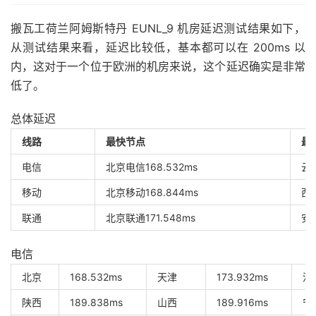
搬瓦工荷兰阿姆斯特丹 EUNL_9 机房延迟测试结果如下，
从测试结果来看，延迟比较低，基本都可以在 200ms 以
内，这对于一个位于欧洲的机房来说，这个延迟确实是非常
低了。
总体延迟
线路
最快节点
最
电信
北京电信
168.532ms
云
移动
北京移动
168.844ms
西
联通
北京联通
171.548ms
安
电信
北京
168.532ms
天津
173.932ms
河
陕西
189.838ms
山西
189.916ms
宁