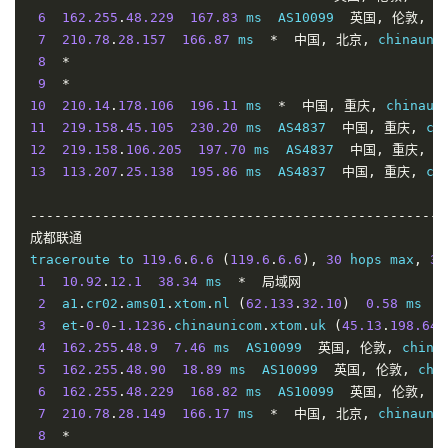
1
6
10.92
162.255
.
12.1
.
48.229
5.23
 ms  
167.83
*
 ms  AS10099  
局域网
英国,
伦敦,
 c
2
7
  a1
210.78
.
cr02
.
.
28.157
ams01
.
xtom
166.87
.
nl 
 ms  
(
62.133
*
.
中国,
32.10
北京,
)
0.58
 chinauni
 ms  A
3
8
  et
*
-
0
-
0
-
1.1236
.
chinaunicom
.
xtom
.
uk 
(
45.13
.
198.64
)
4
9
162.255
*
.
48.9
7.49
 ms  AS10099  
英国,
伦敦,
 china
10
5
162.255
210.14
.
.
178.106
48.90
19.72
196.11
 ms  AS10099  
 ms  
*
中国,
英国,
重庆,
伦敦,
 chinaun
 chi
11
6
162.255
219.158
.
.
48.229
45.105
169.52
230.20
 ms  AS10099  
 ms  AS4837  
中国,
英国,
重庆,
伦敦,
 ch
 c
12
7
210.78
219.158
.
28.157
.
106.205
166.93
197.70
 ms  
 ms  AS4837  
*
中国,
北京,
中国,
 chinauni
重庆,
 c
13
8
210.78
113.207
.
28.94
.
25.138
167.14
195.86
 ms  
 ms  AS4837  
*
中国,
北京,
中国,
 chinaunic
重庆,
 ch
9
219.158
.
35.33
169.39
 ms  AS4837  
中国,
北京,
 chi
10
----------------------------------------------------
219.158
.
5.117
168.86
 ms  AS4837  
中国,
北京,
 chi
11
成都联通
219.158
.
3.66
169.66
 ms  AS4837  
中国,
北京,
 chin
12
traceroute to 
219.158
.
40.166
119.6
.
166.50
6.6
(
119.6
 ms  AS4837  
.
6.6
),
30
中国,
 hops max
北京,
,
 ch
32
13
1
59.43
10.92
.
.
145.62
12.1
38.34
193.52
 ms  
 ms  
*
*
局域网
中国,
广东,
广州,
 chin
14
2
  a1
59.43
.
cr02
.
156.201
.
ams01
.
xtom
187.35
.
nl 
 ms  
(
62.133
*
中国,
.
32.10
广东,
)
0.58
 chinatel
 ms  A
15
3
  et
59.43
-
0
-
.
0
46.214
-
1.1236
.
202.92
chinaunicom
 ms  
*
.
xtom
中国,
.
uk 
福建,
(
45.13
 chinatele
.
198.64
)
16
4
*
162.255
.
48.9
7.46
 ms  AS10099  
英国,
伦敦,
 china
17
5
27.148
162.255
.
195.98
.
48.90
216.41
18.89
 ms  AS10099  
 ms  AS133775  
英国,
中国,
伦敦,
福建,
 chi
厦
18
6
117.25
162.255
.
141.110
.
48.229
216.30
168.82
 ms  AS133775  
 ms  AS10099  
英国,
中国,
伦敦,
福建,
 c
19
7
117.28
210.78
.
.
254.129
28.149
166.17
205.86
 ms  
 ms  AS4809  
*
中国,
北京,
中国,
 chinauni
福建,
厦
8
*