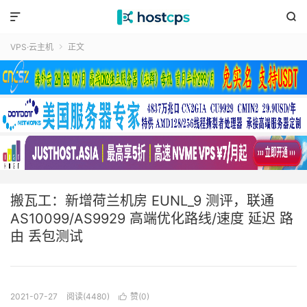


VPS·云主机
正文

搬瓦工：新增荷兰机房 EUNL_9 测评，联通
AS10099/AS9929 高端优化路线/速度 延迟 路
由 丢包测试
2021-07-27
阅读(4480)
赞(
0
)
