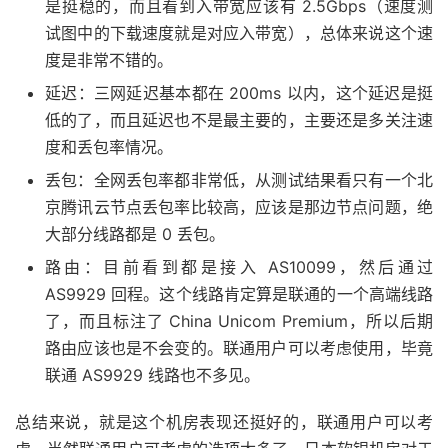
是挺稳的，而且看到入带宽应该有 2.5Gbps（速度测
16
221.176
.
21.202
193.11
 ms  AS9808  
中国,
北京,
 ch
试图中的下载速度就是对应入带宽），总体来说这个速
17
*
度是非常不错的。
18
183.221
.
253.100
193.56
 ms  AS9808  
中国,
四川,
成
延迟：三网延迟基本都在 200ms 以内，这个延迟是挺
----------------------------------------------------
低的了，而且延迟也不是最主要的，主要还是多关注速
度和丢包率情况。
丢包：全网丢包率都非常低，从测试结果看只有一个北
京腾讯云节点丢包率比较高，应该是那边节点问题，绝
大部分线路都是 0 丢包。
路由：目前看到都是接入 AS10099，然后通过
AS9929 回程。这个线路肯定算是联通的一个高端线路
了，而且标注了 China Unicom Premium，所以后期
路由应该也是不会变的。联通用户可以考虑使用，毕竟
联通 AS9929 线路也不多见。
总结来说，就是这个机房表现还挺好的，联通用户可以考