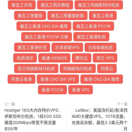
搬瓦工评测
搬瓦工购买教程
搬瓦工阿姆斯特丹机房
搬瓦工限量版
搬瓦工限量版新款
搬瓦工香港
搬瓦工香港 CN2 GIA 推荐
搬瓦工香港 PCCW
搬瓦工香港 PCCW 迁移
搬瓦工香港机房
搬瓦工香港补货
日本软银VPS
日本软银机房
机房测评
联通 AS9929
腾讯云
荷兰 VPS
荷兰阿姆斯特丹机房
阿姆斯特丹机房
阿里云
阿里云香港
香港 CN2 GIA VPS
香港 CN2 GIA 推荐
香港 PCCW
香港 VPS
上一篇
下一篇
Hostiger 16G大内存特价VPS：
LetBox：美国洛杉矶/新泽西
伊斯坦布尔机房，1核50G SSD
AMD大硬盘VPS，10TB流量，
硬盘200Mbps带宽不限流量
充值返余额，最低3.3美元两个
$59/年
月