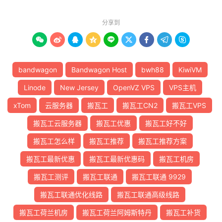
分享到









bandwagon
Bandwagon Host
bwh88
KiwiVM
Linode
New Jersey
OpenVZ VPS
VPS主机
xTom
云服务器
搬瓦工
搬瓦工CN2
搬瓦工VPS
搬瓦工云服务器
搬瓦工优惠
搬瓦工好不好
搬瓦工怎么样
搬瓦工推荐
搬瓦工推荐方案
搬瓦工最新优惠
搬瓦工最新优惠码
搬瓦工机房
搬瓦工测评
搬瓦工联通
搬瓦工联通 9929
搬瓦工联通优化线路
搬瓦工联通高级线路
搬瓦工荷兰机房
搬瓦工荷兰阿姆斯特丹
搬瓦工补货