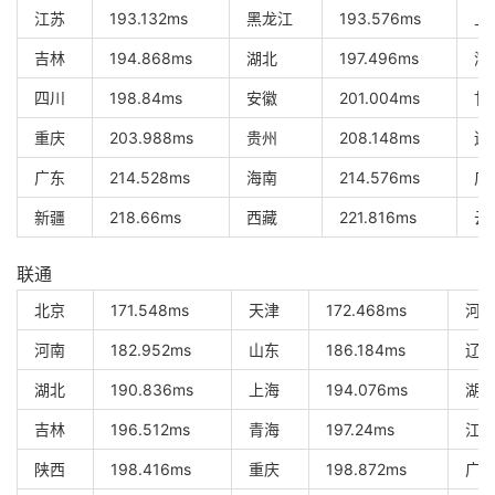
江苏
193.132ms
黑龙江
193.576ms
上
吉林
194.868ms
湖北
197.496ms
湖
四川
198.84ms
安徽
201.004ms
甘
重庆
203.988ms
贵州
208.148ms
辽
广东
214.528ms
海南
214.576ms
广
新疆
218.66ms
西藏
221.816ms
云
联通
北京
171.548ms
天津
172.468ms
河
河南
182.952ms
山东
186.184ms
辽
湖北
190.836ms
上海
194.076ms
湖
吉林
196.512ms
青海
197.24ms
江
陕西
198.416ms
重庆
198.872ms
广