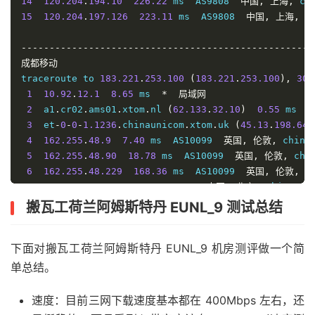
14
120.204
.
194.10
226.22
 ms  AS9808  
中国,
上海,
 ch
15
120.204
.
197.126
223.11
 ms  AS9808  
中国,
上海,
 c
----------------------------------------------------
成都移动
traceroute to 
183.221
.
253.100
(
183.221
.
253.100
),
30
 
1
10.92
.
12.1
8.65
 ms  
*
局域网
2
  a1
.
cr02
.
ams01
.
xtom
.
nl 
(
62.133
.
32.10
)
0.55
 ms  A
3
  et
-
0
-
0
-
1.1236
.
chinaunicom
.
xtom
.
uk 
(
45.13
.
198.64
)
4
162.255
.
48.9
7.40
 ms  AS10099  
英国,
伦敦,
 china
5
162.255
.
48.90
18.78
 ms  AS10099  
英国,
伦敦,
 chi
6
162.255
.
48.229
168.36
 ms  AS10099  
英国,
伦敦,
 c
7
210.78
.
28.149
166.16
 ms  
*
中国,
北京,
 chinauni
8
210.78
.
28.86
166.89
 ms  
*
中国,
北京,
 chinaunic
搬瓦工荷兰阿姆斯特丹 EUNL_9 测试总结
9
219.158
.
35.33
170.42
 ms  AS4837  
中国,
北京,
 chi
10
219.158
.
5.117
172.31
 ms  AS4837  
中国,
北京,
 chi
下面对搬瓦工荷兰阿姆斯特丹 EUNL_9 机房测评做一个简
11
219.158
.
110.206
198.60
 ms  AS4837  
中国,
四川,
成
12
219.158
.
109.14
204.61
 ms  AS4837  
中国,
四川,
成
单总结。
13
219.158
.
44.14
193.06
 ms  AS4837  
中国,
浙江,
杭州
14
221.176
.
20.225
245.87
 ms  AS9808  
中国,
四川,
成
速度：目前三网下载速度基本都在 400Mbps 左右，还
15
111.24
.
3.173
248.61
 ms  AS9808  
中国,
北京,
 chin