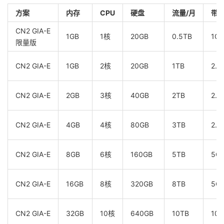
方案
内存
CPU
硬盘
流量/月
带
CN2 GIA-E
1GB
1核
20GB
0.5TB
1Gb
限量版
CN2 GIA-E
1GB
2核
20GB
1TB
2.5
CN2 GIA-E
2GB
3核
40GB
2TB
2.5
CN2 GIA-E
4GB
4核
80GB
3TB
2.5
CN2 GIA-E
8GB
6核
160GB
5TB
5G
CN2 GIA-E
16GB
8核
320GB
8TB
5G
CN2 GIA-E
32GB
10核
640GB
10TB
10G