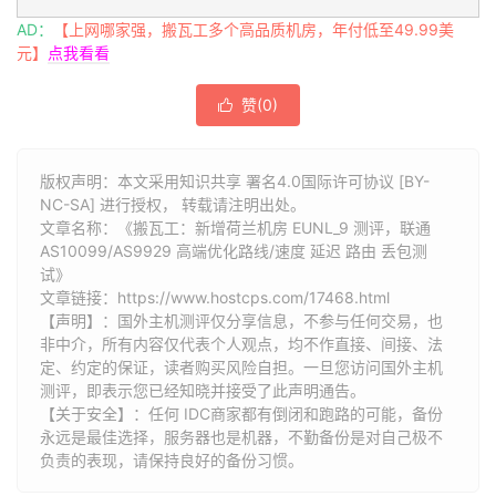
AD：
【上网哪家强，搬瓦工多个高品质机房，年付低至49.99美
元】
点我看看
赞(
0
)

版权声明：本文采用知识共享 署名4.0国际许可协议 [BY-
NC-SA] 进行授权， 转载请注明出处。
文章名称：《搬瓦工：新增荷兰机房 EUNL_9 测评，联通
AS10099/AS9929 高端优化路线/速度 延迟 路由 丢包测
试》
文章链接：
https://www.hostcps.com/17468.html
【声明】：国外主机测评仅分享信息，不参与任何交易，也
非中介，所有内容仅代表个人观点，均不作直接、间接、法
定、约定的保证，读者购买风险自担。一旦您访问国外主机
测评，即表示您已经知晓并接受了此声明通告。
【关于安全】：任何 IDC商家都有倒闭和跑路的可能，备份
永远是最佳选择，服务器也是机器，不勤备份是对自己极不
负责的表现，请保持良好的备份习惯。