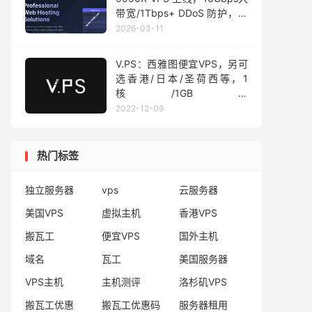
带宽/1Tbps+ DDoS 防护，年
付 £18 起
2026-03-11
V.PS：西雅图便宜VPS，另可
选香港/日本/圣荷西等，1
核/1GB内
存/1Gbps@1000G，年付
2022-12-09
€24.95，附简单测评
热门标签
独立服务器
vps
云服务器
美国VPS
虚拟主机
香港VPS
搬瓦工
便宜VPS
国外主机
域名
瓦工
美国服务器
VPS主机
主机测评
洛杉矶VPS
搬瓦工优惠
搬瓦工优惠码
服务器租用