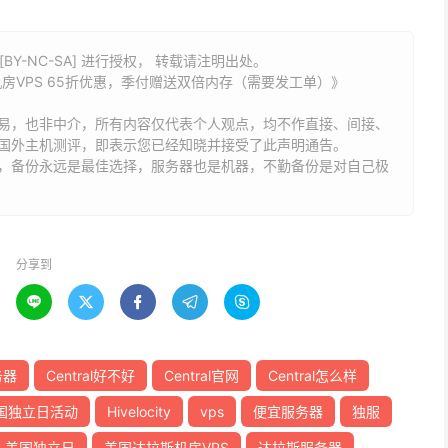
BY-NC-SA] 进行授权， 转载请注明出处。
机房VPS 65折优惠，季付赠送双倍内存（需要发工单）》
易，也非中介，所有内容仅代表个人观点，均不作直接、间接、
国外主机测评，即表示您已经知晓并接受了此声明通告。
能，备份永远是最佳选择，服务器也是机器，不勤备份是对自己极
分享到





务器
Central好不好
Central官网
Central怎么样
l美国独立日活动
Hivelocity
vps
便宜服务器
独服
美国独立日
美国达拉斯机房VPS
达拉斯服务器