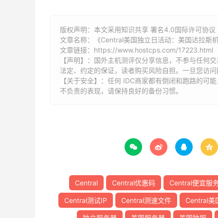
版权声明：本文采用知识共享 署名4.0国际许可协议 [
文章名称：《Central美国独立日活动：美国达拉斯
文章链接：
https://www.hostcps.com/17223.html
【声明】：国外主机测评仅分享信息，不参与任何交
法定、约定的保证，读者购买风险自担。一旦您访问
【关于安全】：任何 IDC商家都有倒闭和跑路的可
不负责的表现，请保持良好的备份习惯。




Central
Central优惠码
Central便宜服
Central测试IP
Central测速文件
Centra
独立服务器
美国服务器
美国独服