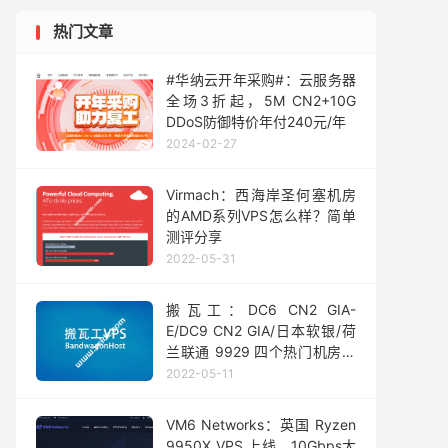
热门文章
#华纳云开年采购#：云服务器
全场3折起，5M CN2+10G
DDoS防御特价年付240元/年
2024-02-27
Virmach：西海岸圣何塞机房
的AMD系列VPS怎么样？简单
测评分享
2022-05-31
搬瓦工：DC6 CN2 GIA-
E/DC9 CN2 GIA/日本软银/荷
兰联通 9929 四个热门机房如
何选择？
2022-05-11
VM6 Networks：英国 Ryzen
9950X VPS 上线，10Gbps大