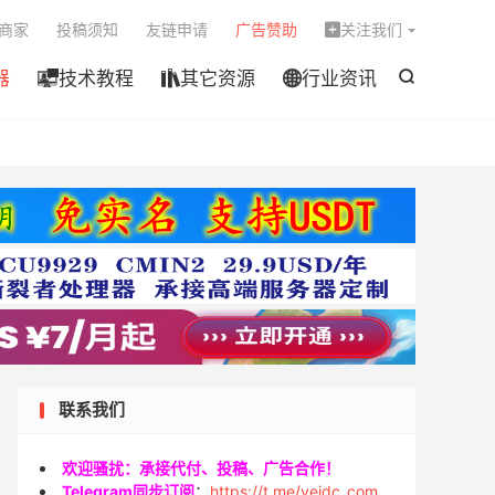

商家
投稿须知
友链申请
广告赞助
关注我们

器
技术教程
其它资源
行业资讯




联系我们
欢迎骚扰：承接代付、投稿、广告合作！
Telegram同步订阅
：
https://t.me/veidc_com