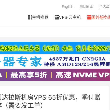
English
测试脚本
黑名单
主机推荐
VPS·云主机
国外服务



美国达拉斯机房VPS 65折优惠，季付赠
存（需要发工单）