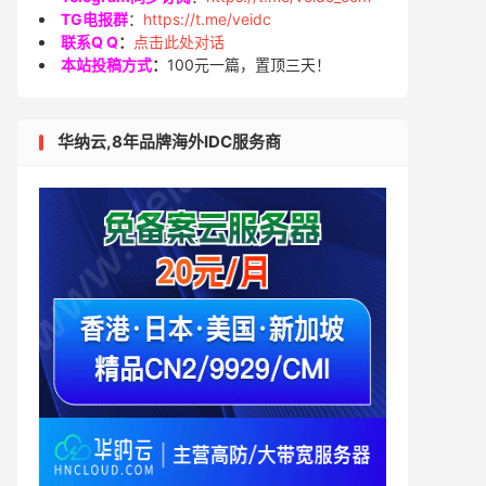
TG电报群
：
https://t.me/veidc
联系Q Q
：
点击此处对话
本站投稿方式
：
100元一篇，置顶三天！
华纳云,8年品牌海外IDC服务商