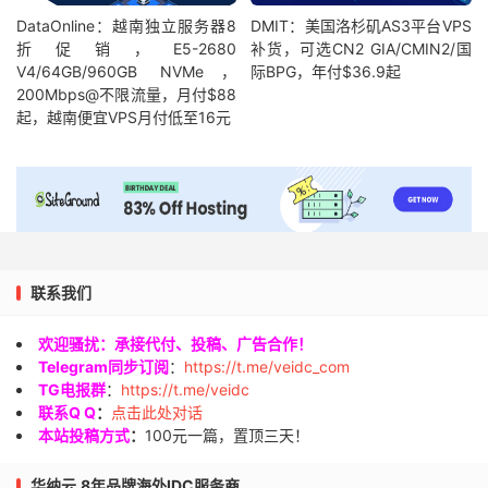
DataOnline：越南独立服务器8
DMIT：美国洛杉矶AS3平台VPS
折促销，E5-2680
补货，可选CN2 GIA/CMIN2/国
V4/64GB/960GB NVMe，
际BPG，年付$36.9起
200Mbps@不限流量，月付$88
起，越南便宜VPS月付低至16元
联系我们
欢迎骚扰：承接代付、投稿、广告合作！
Telegram同步订阅
：
https://t.me/veidc_com
TG电报群
：
https://t.me/veidc
联系Q Q
：
点击此处对话
本站投稿方式
：
100元一篇，置顶三天！
华纳云,8年品牌海外IDC服务商