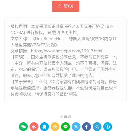
赞(
0
)

版权声明：本文采用知识共享 署名4.0国际许可协议 [BY-
NC-SA] 进行授权， 转载请注明出处。
文章名称：《DeinServerHost：德国大盘鸡/双核1G内存1T
大硬盘存储VPS/€7/月起》
文章链接：
https://www.hostcps.com/16917.html
【声明】：国外主机测评仅分享信息，不参与任何交易，也
非中介，所有内容仅代表个人观点，均不作直接、间接、法
定、约定的保证，读者购买风险自担。一旦您访问国外主机
测评，即表示您已经知晓并接受了此声明通告。
【关于安全】：任何 IDC商家都有倒闭和跑路的可能，备份
永远是最佳选择，服务器也是机器，不勤备份是对自己极不
负责的表现，请保持良好的备份习惯。
分享到








