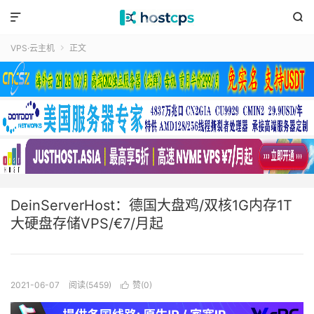


VPS·云主机
正文

DeinServerHost：德国大盘鸡/双核1G内存1T
大硬盘存储VPS/€7/月起
2021-06-07
阅读(5459)
赞(
0
)
