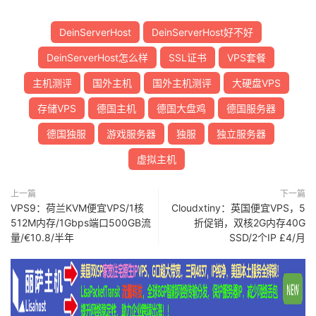
DeinServerHost
DeinServerHost好不好
DeinServerHost怎么样
SSL证书
VPS套餐
主机测评
国外主机
国外主机测评
大硬盘VPS
存储VPS
德国主机
德国大盘鸡
德国服务器
德国独服
游戏服务器
独服
独立服务器
虚拟主机
上一篇
下一篇
VPS9：荷兰KVM便宜VPS/1核
Cloudxtiny：英国便宜VPS，5
512M内存/1Gbps端口500GB流
折促销，双核2G内存40G
量/€10.8/半年
SSD/2个IP £4/月