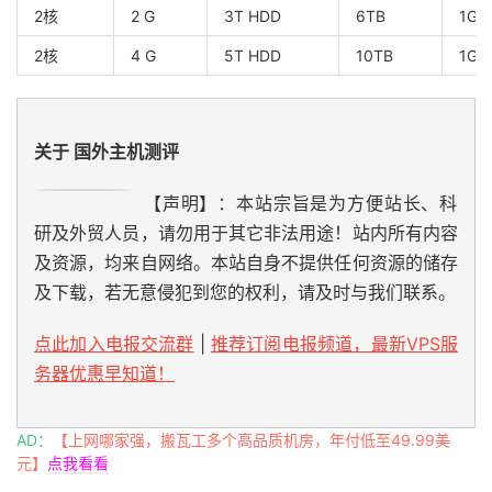
2核
2 G
3T HDD
6TB
1Gb
2核
4 G
5T HDD
10TB
1Gb
关于 国外主机测评
【声明】：本站宗旨是为方便站长、科
研及外贸人员，请勿用于其它非法用途！站内所有内容
及资源，均来自网络。本站自身不提供任何资源的储存
及下载，若无意侵犯到您的权利，请及时与我们联系。
点此加入电报交流群
|
推荐订阅电报频道，最新VPS服
务器优惠早知道！
AD：
【上网哪家强，搬瓦工多个高品质机房，年付低至49.99美
元】
点我看看