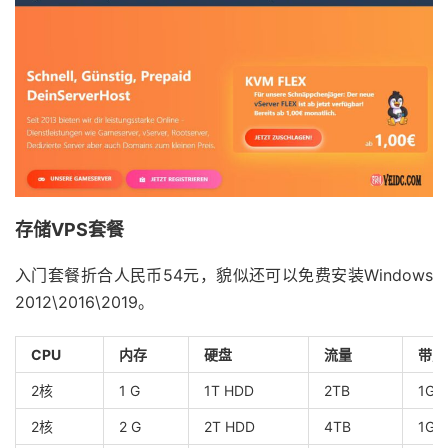
存储VPS套餐
入门套餐折合人民币54元，貌似还可以免费安装Windows
2012\2016\2019。
CPU
内存
硬盘
流量
带宽
2核
1 G
1T HDD
2TB
1Gb
2核
2 G
2T HDD
4TB
1Gb