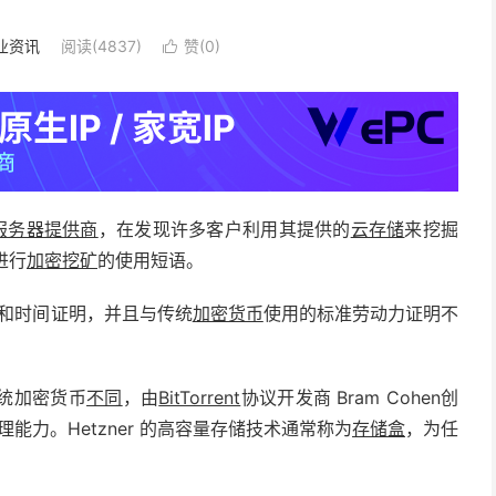
业资讯
阅读(4837)
赞(
0
)

服务器提供商
，在发现许多客户利用其提供的
云存储
来挖掘
进行
加密挖矿
的使用短语。
屋和时间证明，并且与传统
加密货币
使用的标准劳动力证明不
统加密货币
不同
，由
BitTorrent
协议开发商 Bram Cohen创
能力。Hetzner 的高容量存储技术通常称为
存储盒
，为任