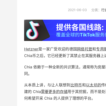
2021-06-03
分类：
行
Hetzner
是一家广受欢迎的德国
网络托管
和
专用
Chia币之后，它已经更新了其禁止在其服务器上
Chia 依赖于一种全新的共识算法，通常称为房
同。
从本质上讲，与让人联想到
比特币
和
以太坊的
传
建的 Chia
需要更多的存储
用于其挖掘，而不是处理
何希望开采 Chia 的人提供了理想的平台。