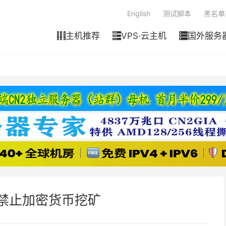
English
测试脚本
黑名单
主机推荐
VPS·云主机
国外服务



r已禁止加密货币挖矿