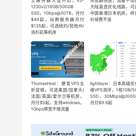
立服务器大促开启，E3-
带宽翻倍送，加量不加
1230v2/16GB/500GB
大陆直连优化线路，可
SSD，1Gbps@30TB，月付
中国香港日本机房，终
$49起，站群服务器月付
价续费不涨
$135起，可选纽约/犹他州/
洛杉矶等机房
ThomasHost：便宜VPS五
lightlayer：日本高级
折促销，可选美国/加拿大/
络VPS测评，1核1GB/5
法国/英国/爱尔兰等机房，
SSD，30Mbps@200
月付$5起，支持windows，
月付$9.6起
1Gbps带宽不限流量