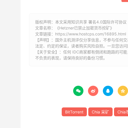
版权声明：本文采用知识共享 署名4.0国际许可协议 [
文章名称：《Hetzner已禁止加密货币挖矿》
文章链接：
https://www.hostcps.com/16895.html
【声明】：国外主机测评仅分享信息，不参与任何交
法定、约定的保证，读者购买风险自担。一旦您访问
【关于安全】：任何 IDC商家都有倒闭和跑路的可
不负责的表现，请保持良好的备份习惯。




BitTorrent
Chia 采矿
Chia