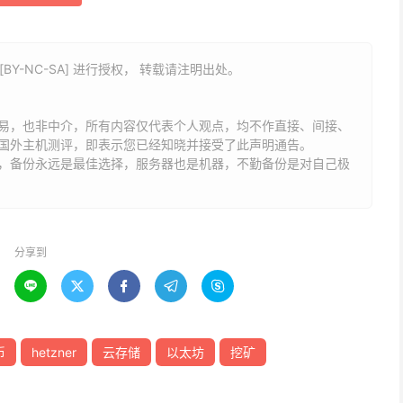
BY-NC-SA] 进行授权， 转载请注明出处。
易，也非中介，所有内容仅代表个人观点，均不作直接、间接、
国外主机测评，即表示您已经知晓并接受了此声明通告。
能，备份永远是最佳选择，服务器也是机器，不勤备份是对自己极
分享到





币
hetzner
云存储
以太坊
挖矿