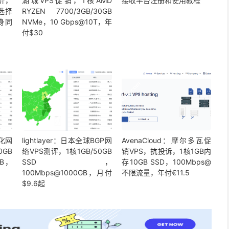
价，
湖城VPS促销，1核AMD
接收平台注册和使用教程
选择
RYZEN 7700/3GB/30GB
身同
NVMe，10 Gbps@10T，年
付$30
优化网
lightlayer：日本全球BGP网
AvenaCloud：摩尔多瓦促
0GB
络VPS测评，1核1GB/50GB
销VPS，抗投诉，1核1GB内
GB，
SSD，
存10GB SSD，100Mbps@
100Mbps@1000GB，月付
不限流量，年付€11.5
$9.6起