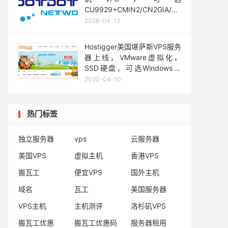
CU9929+CMIN2/CN2GIA/CU4837/
国际线路，年付$29.9起
2026-04-13
Hostigger美国堪萨斯VPS服务
器上线，VMware虚拟化，
SSD硬盘，可选Windows系
统，月付$4.99/月起
2020-04-10
热门标签
独立服务器
vps
云服务器
美国VPS
虚拟主机
香港VPS
搬瓦工
便宜VPS
国外主机
域名
瓦工
美国服务器
VPS主机
主机测评
洛杉矶VPS
搬瓦工优惠
搬瓦工优惠码
服务器租用