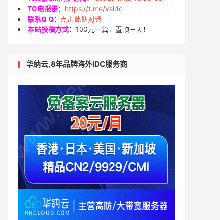
TG电报群
：
https://t.me/veidc
联系Q Q
：
点击此处对话
本站投稿方式
：
100元一篇，置顶三天！
华纳云,8年品牌海外IDC服务商