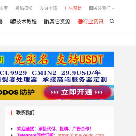

商家
投稿须知
友链申请
广告赞助
关注我们

器
技术教程
其它资源
行业资讯




联系我们
欢迎骚扰：承接代付、投稿、广告合作！
Telegram同步订阅
：
https://t.me/veidc_com