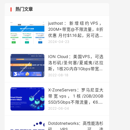
热门文章
justhost：新增纽约VPS，
200M+带宽@不限流量，8折
优惠 月付$1.16起，另可选择
中国香港/俄罗斯/欧洲/美国等
2024-04-23
25个机房
ION Cloud：美国VPS，可选
洛杉矶/圣何塞/夏威夷/达拉
斯，1核2G内存1Gbps带宽月
付8美元起
2022-08-18
X-ZoneServers：罗马尼亚大
带宽vps，1核/2GB/20GB
SSD/5Gbps不限流量，€6.5/
月起
2022-06-04
Dotdotnetworks：高性能洛杉
矶VPS，可选