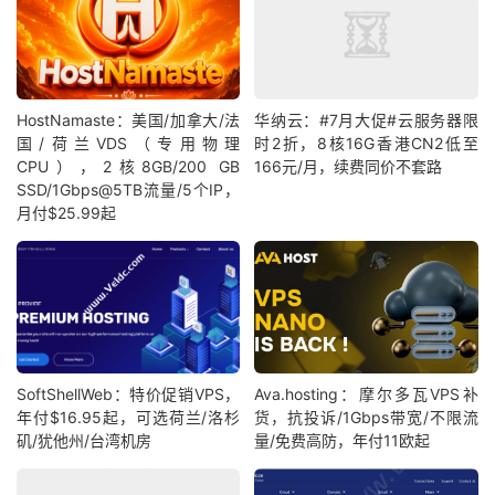
HostNamaste：美国/加拿大/法
华纳云：#7月大促#云服务器限
国/荷兰VDS（专用物理
时2折，8核16G香港CN2低至
CPU），2核8GB/200 GB
166元/月，续费同价不套路
SSD/1Gbps@5TB流量/5个IP，
月付$25.99起
SoftShellWeb：特价促销VPS，
Ava.hosting：摩尔多瓦VPS补
年付$16.95起，可选荷兰/洛杉
货，抗投诉/1Gbps带宽/不限流
矶/犹他州/台湾机房
量/免费高防，年付11欧起