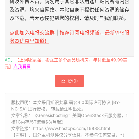
研及外贸人员，请勿用于其它非法用途！站内所有内容
及资源，均来自网络。本站自身不提供任何资源的储存
及下载，若无意侵犯到您的权利，请及时与我们联系。
点此加入电报交流群
|
推荐订阅电报频道，最新VPS服
务器优惠早知道！
AD：
【上网哪家强，搬瓦工多个高品质机房，年付低至49.99美
元】
点我看看
赞(
0
)

版权声明：本文采用知识共享 署名4.0国际许可协议 [BY-
NC-SA] 进行授权， 转载请注明出处。
文章名称：《Genesishosting：美国OpenStack云服务器，1
核1G内存/5T流量$3/月起》
文章链接：
https://www.hostcps.com/16888.html
【声明】：国外主机测评仅分享信息，不参与任何交易，也