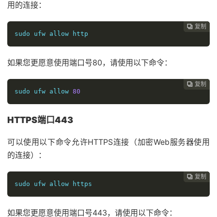
用的连接：
复制
复制
复制
复制
复制
复制
复制
复制
复制
复制
复制
复制
复制
复制
复制
复制
复制
复制
复制
复制
复制
复制
复制
复制
复制

























sudo ufw allow http
如果您更愿意使用端口号80，请使用以下命令：
复制
复制
复制
复制
复制
复制
复制
复制
复制
复制
复制
复制
复制
复制
复制
复制
复制
复制
复制
复制
复制
复制
复制
复制
























sudo ufw allow 
80
HTTPS端口443
可以使用以下命令允许HTTPS连接（加密Web服务器使用
的连接）：
复制
复制
复制
复制
复制
复制
复制
复制
复制
复制
复制
复制
复制
复制
复制
复制
复制
复制
复制
复制
复制
复制
复制























sudo ufw allow https
如果您更愿意使用端口号443，请使用以下命令：