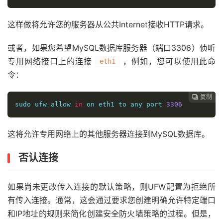
这样做将允许您的服务器从公共Internet接收HTTP请求。
或者，如果您希望MySQL数据库服务器（端口3306）侦听
专用网络接口上的连接
，例如，您可以使用此命
eth1
令：
复制
复制
复制
复制
复制
复制
复制
复制
复制
复制
复制











sudo ufw allow 
in
 on eth1 to any port 
3306
这将允许专用网络上的其他服务器连接到MySQL数据库。
否认连接
如果尚未更改传入连接的默认策略，则UFW配置为拒绝所
有传入连接。通常，这会通过要求您创建明确允许特定端口
和IP地址的规则来简化创建安全防火墙策略的过程。但是，