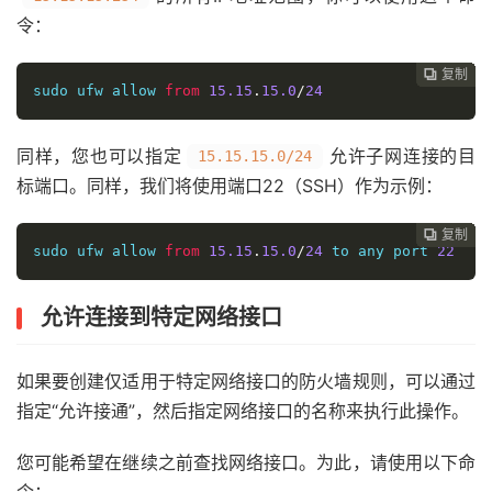
令：
复制
复制
复制
复制
复制
复制
复制
复制
复制
复制
复制
复制
复制
复制
复制
复制
















sudo ufw allow 
from
15.15
.
15.0
/
24
同样，您也可以指定
允许子网连接的目
15.15.15.0/24
标端口。同样，我们将使用端口22（SSH）作为示例：
复制
复制
复制
复制
复制
复制
复制
复制
复制
复制
复制
复制
复制
复制
复制















sudo ufw allow 
from
15.15
.
15.0
/
24
 to any port 
22
允许连接到特定网络接口
如果要创建仅适用于特定网络接口的防火墙规则，可以通过
指定“允许接通”，然后指定网络接口的名称来执行此操作。
您可能希望在继续之前查找网络接口。为此，请使用以下命