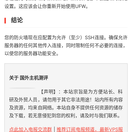
设置。这应该会让你重新开始使用UFW。
结论
您的防火墙现在应配置为允许（至少）SSH连接。确保允许
服务器的任何其他传入连接，同时限制任何不必要的连接，
以使您的服务器功能安全。
关于 国外主机测评
【声明】：本站宗旨是为方便站长、科
研及外贸人员，请勿用于其它非法用途！站内所有内容
及资源，均来自网络。本站自身不提供任何资源的储存
及下载，若无意侵犯到您的权利，请及时与我们联系。
点此加入电报交流群
|
推荐订阅电报频道，最新VPS服