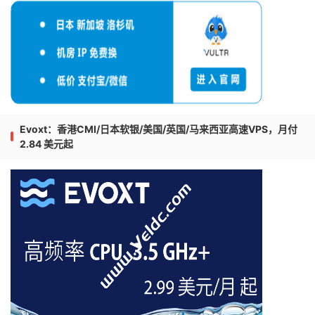
Evoxt：香港CMI/日本软银/美国/英国/马来西亚高速VPS，月付
2.84 美元起