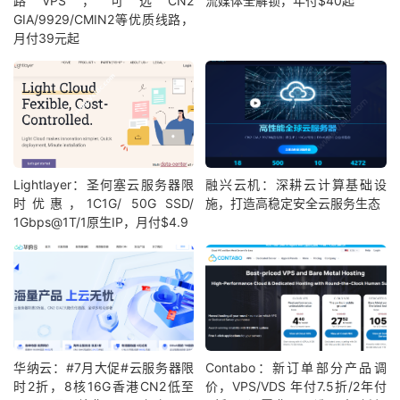
路VPS，可选CN2
流媒体全解锁，年付$40起
GIA/9929/CMIN2等优质线路，
月付39元起
Lightlayer：圣何塞云服务器限
融兴云机：深耕云计算基础设
时优惠，1C1G/ 50G SSD/
施，打造高稳定安全云服务生态
1Gbps@1T/1原生IP，月付$4.9
华纳云：#7月大促#云服务器限
Contabo：新订单部分产品调
时2折，8核16G香港CN2低至
价，VPS/VDS 年付7.5折/2年付