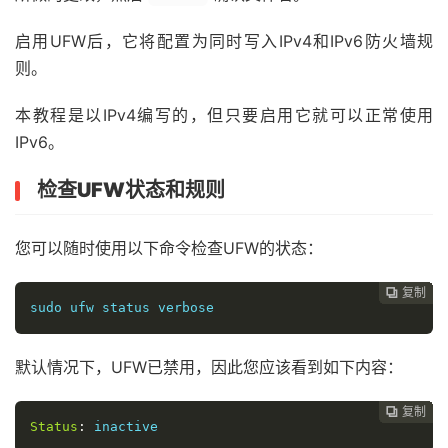
启用UFW后，它将配置为同时写入IPv4和IPv6防火墙规
则。
本教程是以IPv4编写的，但只要启用它就可以正常使用
IPv6。
检查UFW状态和规则
您可以随时使用以下命令检查UFW的状态：
复制
复制
复制
复制
复制
复制
复制
复制
复制
复制
复制
复制
复制
复制
复制
复制
复制
复制
复制
复制
复制
复制
复制
复制
复制
复制
复制
复制
复制
复制
复制
复制
复制

































sudo ufw status verbose
默认情况下，UFW已禁用，因此您应该看到如下内容：
复制
复制
复制
复制
复制
复制
复制
复制
复制
复制
复制
复制
复制
复制
复制
复制
复制
复制
复制
复制
复制
复制
复制
复制
复制
复制
复制
复制
复制
复制
复制
复制
































Status
:
 inactive