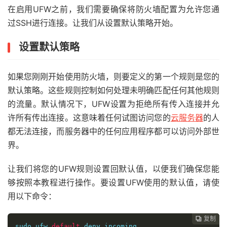
在启用UFW之前，我们需要确保将防火墙配置为允许您通
过SSH进行连接。让我们从设置默认策略开始。
设置默认策略
如果您刚刚开始使用防火墙，则要定义的第一个规则是您的
默认策略。这些规则控制如何处理未明确匹配任何其他规则
的流量。默认情况下，UFW设置为拒绝所有传入连接并允
许所有传出连接。这意味着任何试图访问您的
云服务器
的人
都无法连接，而服务器中的任何应用程序都可以访问外部世
界。
让我们将您的UFW规则设置回默认值，以便我们确保您能
够按照本教程进行操作。要设置UFW使用的默认值，请使
用以下命令：
复制
复制
复制
复制
复制
复制
复制
复制
复制
复制
复制
复制
复制
复制
复制
复制
复制
复制
复制
复制
复制
复制
复制
复制
复制
复制
复制
复制
复制
复制






























sudo ufw 
default
 deny incoming
