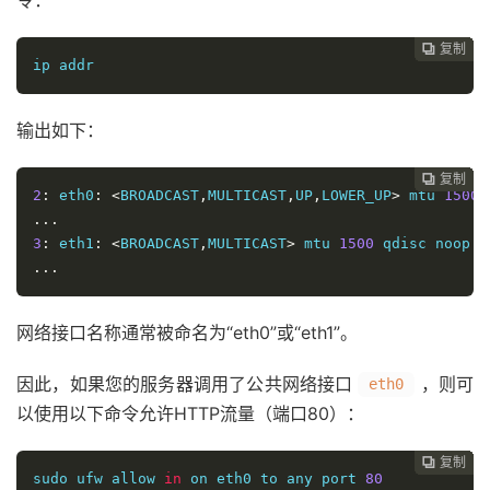
令：
复制
复制
复制
复制
复制
复制
复制
复制
复制
复制
复制
复制
复制
复制














ip addr
输出如下：
复制
复制
复制
复制
复制
复制
复制
复制
复制
复制
复制
复制
复制













2
:
 eth0
:
<
BROADCAST
,
MULTICAST
,
UP
,
LOWER_UP
>
 mtu 
1500
...
3
:
 eth1
:
<
BROADCAST
,
MULTICAST
>
 mtu 
1500
 qdisc noop s
...
网络接口名称通常被命名为“eth0”或“eth1”。
因此，如果您的服务器调用了公共网络接口
，则可
eth0
以使用以下命令允许HTTP流量（端口80）：
复制
复制
复制
复制
复制
复制
复制
复制
复制
复制
复制
复制












sudo ufw allow 
in
 on eth0 to any port 
80