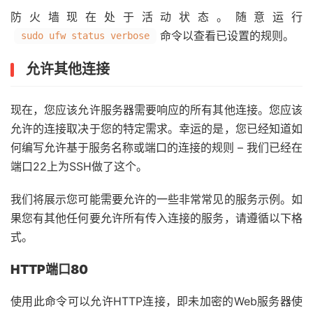
防火墙现在处于活动状态。随意运行
命令以查看已设置的规则。
sudo ufw status verbose
允许其他连接
现在，您应该允许服务器需要响应的所有其他连接。您应该
允许的连接取决于您的特定需求。幸运的是，您已经知道如
何编写允许基于服务名称或端口的连接的规则 – 我们已经在
端口22上为SSH做了这个。
我们将展示您可能需要允许的一些非常常见的服务示例。如
果您有其他任何要允许所有传入连接的服务，请遵循以下格
式。
HTTP端口80
使用此命令可以允许HTTP连接，即未加密的Web服务器使