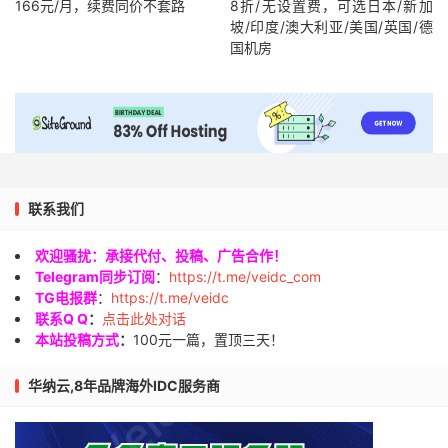
166元/月，续费同价不套路
8折/无设置费，可选日本/新加
坡/印度/澳大利亚/美国/英国/德
国机房
联系我们
欢迎骚扰：承接代付、投稿、广告合作！
Telegram同步订阅
：
https://t.me/veidc_com
TG电报群
：
https://t.me/veidc
联系Q Q
：
点击此处对话
本站投稿方式
：
100元一篇，置顶三天！
华纳云,8年品牌海外IDC服务商