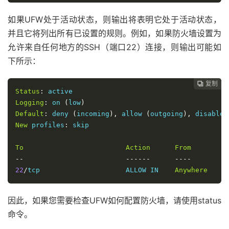
如果UFW处于活动状态，则输出将表明它处于活动状态，
并且它将列出所有已设置的规则。例如，如果防火墙设置为
允许来自任何地方的SSH（端口22）连接，则输出可能如
下所示：
复制
复制
复制
复制
复制
复制
复制
复制
复制
复制
复制
复制
复制
复制
复制
复制
复制
复制
复制
复制
复制
复制
复制
复制
复制
复制
复制
复制
复制
复制
复制































Status
:
Logging
:
on
(
low
)
Default
:
deny
(
incoming
)
,
allow
(
outgoing
)
,
disabled
New
profiles
:
To
Action
From
--
--
--
--
--
--
22
/
tcp                     ALLOW IN    
Anywhere
因此，如果您需要检查UFW如何配置防火墙，请使用status
命令。