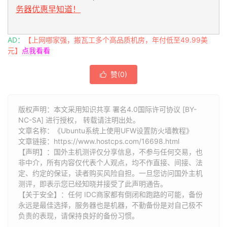
务器优惠早知道！
AD：
【上网哪家强，搬瓦工多个高品质机房，年付低至49.99美
元】
点我看看
赞(
0
)

版权声明：本文采用知识共享 署名4.0国际许可协议 [BY-
NC-SA] 进行授权， 转载请注明出处。
文章名称：《Ubuntu系统上使用UFW设置防火墙教程》
文章链接：
https://www.hostcps.com/16698.html
【声明】：国外主机测评仅分享信息，不参与任何交易，也
非中介，所有内容仅代表个人观点，均不作直接、间接、法
定、约定的保证，读者购买风险自担。一旦您访问国外主机
测评，即表示您已经知晓并接受了此声明通告。
【关于安全】：任何 IDC商家都有倒闭和跑路的可能，备份
永远是最佳选择，服务器也是机器，不勤备份是对自己极不
负责的表现，请保持良好的备份习惯。