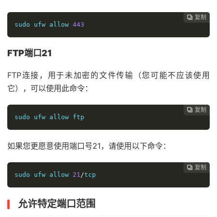
复制
复制
复制
复制
复制
复制
复制
复制
复制
复制
复制
复制
复制
复制
复制
复制
复制
复制
复制
复制
复制
复制






















sudo ufw allow 
443
FTP端口21
FTP连接，用于未加密的文件传输（您可能不应该使用
它），可以使用此命令：
复制
复制
复制
复制
复制
复制
复制
复制
复制
复制
复制
复制
复制
复制
复制
复制
复制
复制
复制
复制
复制





















sudo ufw allow ftp
如果您更愿意使用端口号21，请使用以下命令：
复制
复制
复制
复制
复制
复制
复制
复制
复制
复制
复制
复制
复制
复制
复制
复制
复制
复制
复制
复制




















sudo ufw allow 
21
/
tcp
允许特定端口范围