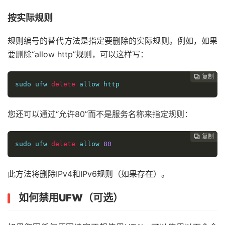
按实际规则
规则编号的替代方法是指定要删除的实际规则。例如，如果
要删除“allow http”规则，可以这样写：
复制
复制
复制
复制
复制
复制






sudo ufw 
delete
 allow http
您还可以通过“允许80”而不是服务名称来指定规则：
复制
复制
复制
复制
复制





sudo ufw 
delete
 allow 
80
此方法将删除IPv4和IPv6规则（如果存在）。
如何禁用UFW（可选）