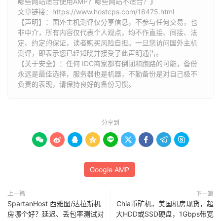
哪些网站适合使用AMP？哪些网站不适合？》
文章链接：
https://www.hostcps.com/16475.html
【声明】：国外主机测评仅分享信息，不参与任何交易，也
非中介，所有内容仅代表个人观点，均不作直接、间接、法
定、约定的保证，读者购买风险自担。一旦您访问国外主机
测评，即表示您已经知晓并接受了此声明通告。
【关于安全】：任何 IDC商家都有倒闭和跑路的可能，备份
永远是最佳选择，服务器也是机器，不勤备份是对自己极不
负责的表现，请保持良好的备份习惯。
分享到









Google AMP
上一篇
下一篇
SpartanHost 西雅图/达拉斯机
Chia币矿机，美国机房现货，超
房哪个好？延迟、丢包率测试对
大HDD或SSD硬盘，1Gbps带宽