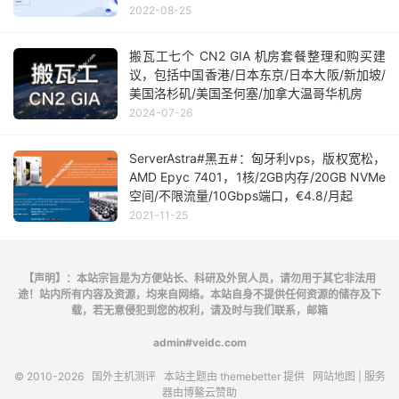
2022-08-25
搬瓦工七个 CN2 GIA 机房套餐整理和购买建
议，包括中国香港/日本东京/日本大阪/新加坡/
美国洛杉矶/美国圣何塞/加拿大温哥华机房
2024-07-26
ServerAstra#黑五#：匈牙利vps，版权宽松，
AMD Epyc 7401，1核/2GB内存/20GB NVMe
空间/不限流量/10Gbps端口，€4.8/月起
2021-11-25
【声明】：本站宗旨是为方便站长、科研及外贸人员，请勿用于其它非法用
途！站内所有内容及资源，均来自网络。本站自身不提供任何资源的储存及下
载，若无意侵犯到您的权利，请及时与我们联系，邮箱
admin#veidc.com
© 2010-2026
国外主机测评
本站主题由
themebetter
提供
网站地图
| 服务
器由
博鳌云
赞助