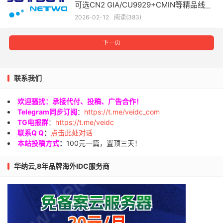
可选CN2 GIA/CU9929+CMIN等精品线
路，年付$34.9起
2026-02-12
阅读(383)
下一页
联系我们
欢迎骚扰：承接代付、投稿、广告合作！
Telegram同步订阅
：
https://t.me/veidc_com
TG电报群
：
https://t.me/veidc
联系Q Q
：
点击此处对话
本站投稿方式
：
100元一篇，置顶三天！
华纳云,8年品牌海外IDC服务商