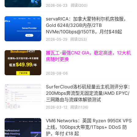
2026-06-23
阅读(200)
servaRICA：加拿大蒙特利尔机房独服，
Gold 6248/32GB内存/2TB
NVMe/10Gbps@150TB，月付$49起
2026-05-29
阅读(253)
搬瓦工-最强CN2 GIA，稳定高速，12大机
房随时更换
2026-08-06
SurferCloud洛杉矶轻量云主机测评分享：
200Mbps奔流型无固定流量/AMD EPYC/
三网路由与流媒体解锁测试
2026-03-12
阅读(1136)
VM6 Networks：英国 Ryzen 9950X VPS
上线，10Gbps大带宽/1Tbps+ DDoS 防
护，年付 £18 起