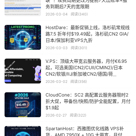
联” ！续费周期更改为提前7天出账单+服
务到期后7天的宽限期
2026-03-04
阅读(340)
HostDare：最新促销上线，洛杉矶常规线
路7.5 折年付$19.49起，洛杉矶CN2 GIA/
日本/保加利亚VPS九折
2026-03-03
阅读(301)
V.PS：顶级大带宽云服务器，月付€6.95
起，可选美国(CN2/CUII/CMIN2)/日本
CN2/软银/IIJ/新加坡CN2/德国/荷
兰/CN2+CUII/英国CUII等线路
2026-03-02
阅读(356)
CloudCone：SC2 高配置云服务器限时2
折大促，带备份/快照/防护全能配置，月付
$1.9起
2026-02-27
阅读(322)
SpartanHost：西雅图优化线路 VPS补
货，AMD 7950X + 10G 大带宽，月付