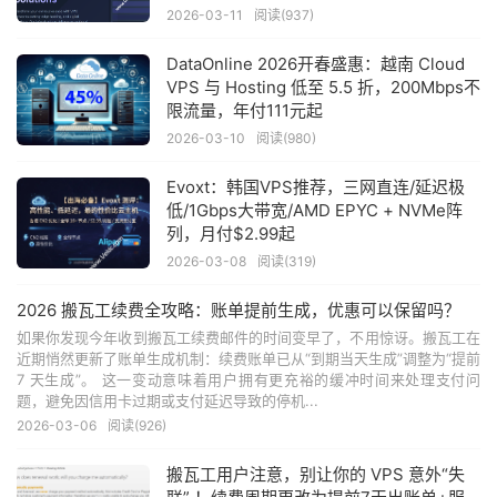
2026-03-11
阅读(937)
DataOnline 2026开春盛惠：越南 Cloud
VPS 与 Hosting 低至 5.5 折，200Mbps不
限流量，年付111元起
2026-03-10
阅读(980)
Evoxt：韩国VPS推荐，三网直连/延迟极
低/1Gbps大带宽/AMD EPYC + NVMe阵
列，月付$2.99起
2026-03-08
阅读(319)
2026 搬瓦工续费全攻略：账单提前生成，优惠可以保留吗？
如果你发现今年收到搬瓦工续费邮件的时间变早了，不用惊讶。搬瓦工在
近期悄然更新了账单生成机制：续费账单已从“到期当天生成”调整为“提前
7 天生成”。 这一变动意味着用户拥有更充裕的缓冲时间来处理支付问
题，避免因信用卡过期或支付延迟导致的停机...
2026-03-06
阅读(926)
搬瓦工用户注意，别让你的 VPS 意外“失